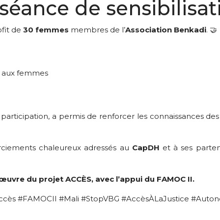
séance de sensibilisat
ofit de
30 femmes
membres de l’
Association Benkadi
. 🤝
es aux femmes
participation, a permis de renforcer les connaissances des 
erciements chaleureux adressés au
CapDH
et à ses parte
n œuvre du projet ACCÈS, avec l’appui du FAMOC II.
ccès #FAMOCII #Mali #StopVBG #AccèsÀLaJustice #Aut