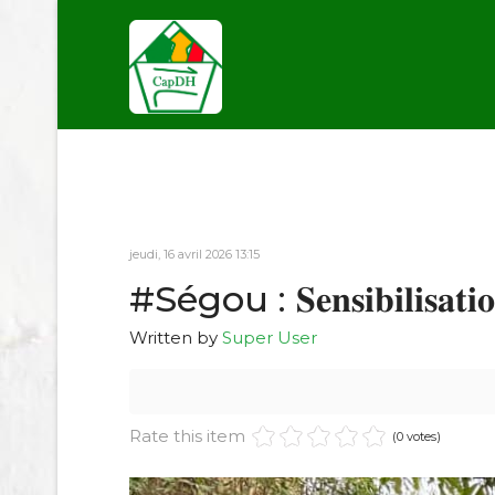
jeudi, 16 avril 2026 13:15
#Ségou : 𝐒𝐞𝐧𝐬𝐢𝐛𝐢𝐥𝐢𝐬𝐚𝐭𝐢𝐨𝐧 
Written by
Super User
Rate this item
(0 votes)