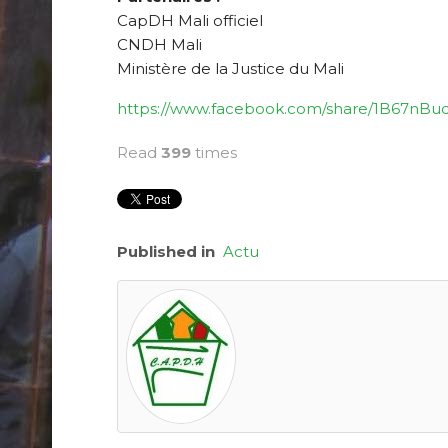
CapDH Mali officiel
CNDH Mali
Ministère de la Justice du Mali
https://www.facebook.com/share/1B67nBuq
Read
399
times
Published in
Actu