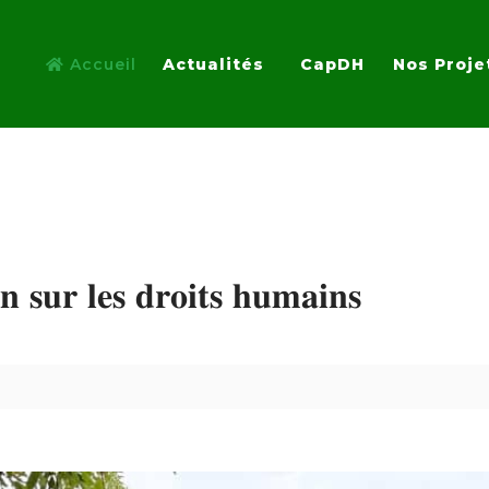
Accueil
Actualités
CapDH
Nos Proje
𝐬𝐮𝐫 𝐥𝐞𝐬 𝐝𝐫𝐨𝐢𝐭𝐬 𝐡𝐮𝐦𝐚𝐢𝐧𝐬