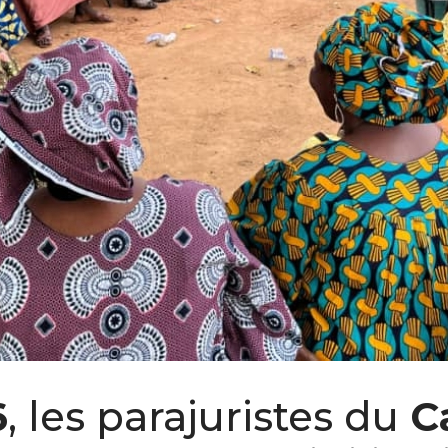
6
, les parajuristes du
C