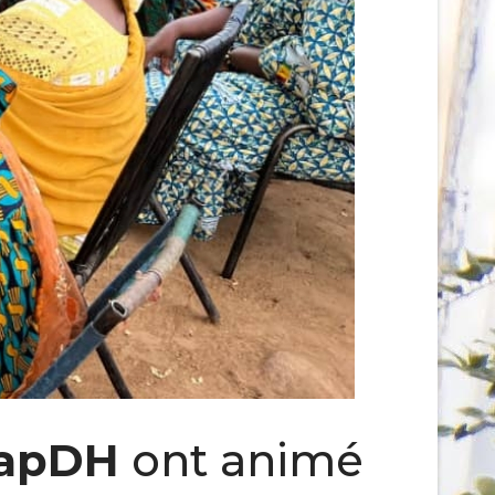
apDH
ont animé