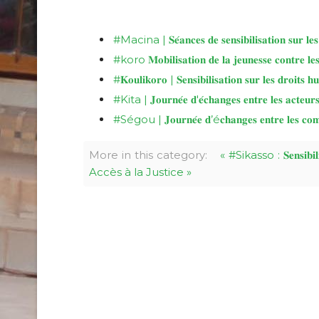
#Macina | 𝐒𝐞́𝐚𝐧𝐜𝐞𝐬 𝐝𝐞 𝐬𝐞𝐧𝐬𝐢𝐛𝐢𝐥𝐢𝐬𝐚𝐭𝐢𝐨𝐧 𝐬𝐮𝐫 𝐥𝐞𝐬 
#koro 𝐌𝐨𝐛𝐢𝐥𝐢𝐬𝐚𝐭𝐢𝐨𝐧 𝐝𝐞 𝐥𝐚 𝐣𝐞𝐮𝐧𝐞𝐬𝐬𝐞 𝐜𝐨𝐧𝐭𝐫𝐞 𝐥
#𝐊𝐨𝐮𝐥𝐢𝐤𝐨𝐫𝐨 | 𝐒𝐞𝐧𝐬𝐢𝐛𝐢𝐥𝐢𝐬𝐚𝐭𝐢𝐨𝐧 𝐬𝐮𝐫 𝐥𝐞𝐬 𝐝𝐫𝐨𝐢𝐭𝐬 
#Kita | 𝐉𝐨𝐮𝐫𝐧𝐞́𝐞 𝐝'𝐞́𝐜𝐡𝐚𝐧𝐠𝐞𝐬 𝐞𝐧𝐭𝐫𝐞 𝐥𝐞𝐬 𝐚𝐜𝐭𝐞𝐮𝐫𝐬 𝐝
#Ségou | 𝐉𝐨𝐮𝐫𝐧𝐞́𝐞 𝐝’é𝐜𝐡𝐚𝐧𝐠𝐞𝐬 𝐞𝐧𝐭𝐫𝐞 𝐥𝐞𝐬 𝐜𝐨𝐦𝐦𝐮𝐧
More in this category:
« #Sikasso : 𝐒𝐞𝐧𝐬𝐢𝐛𝐢𝐥𝐢𝐬𝐚
Accès à la Justice »