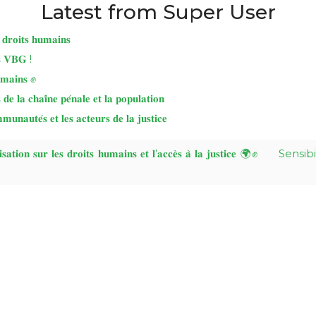
Latest from Super User
𝐝𝐫𝐨𝐢𝐭𝐬 𝐡𝐮𝐦𝐚𝐢𝐧𝐬
𝐬 𝐕𝐁𝐆 !
𝐮𝐦𝐚𝐢𝐧𝐬 ✊
𝐞 𝐥𝐚 𝐜𝐡𝐚𝐢̂𝐧𝐞 𝐩𝐞́𝐧𝐚𝐥𝐞 𝐞𝐭 𝐥𝐚 𝐩𝐨𝐩𝐮𝐥𝐚𝐭𝐢𝐨𝐧
𝐮𝐭𝐞́𝐬 𝐞𝐭 𝐥𝐞𝐬 𝐚𝐜𝐭𝐞𝐮𝐫𝐬 𝐝𝐞 𝐥𝐚 𝐣𝐮𝐬𝐭𝐢𝐜𝐞
𝐢𝐨𝐧 𝐬𝐮𝐫 𝐥𝐞𝐬 𝐝𝐫𝐨𝐢𝐭𝐬 𝐡𝐮𝐦𝐚𝐢𝐧𝐬 𝐞𝐭 𝐥’𝐚𝐜𝐜𝐞̀𝐬 𝐚̀ 𝐥𝐚 𝐣𝐮𝐬𝐭𝐢𝐜𝐞 🌍✊
Sensib